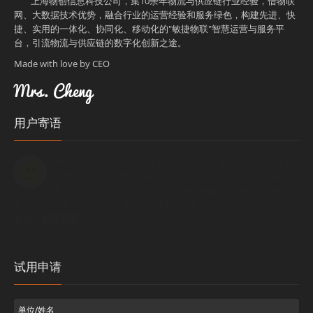
上海物创信息科技公司，集10余年物流与供应链行业经验，借物联
网、大数据技术优势，融合行业的运营经验和服务绿色，构建先进、快
捷、实用的一体化、协同化、移动化的"敏捷物联"智慧运营与服务平
台，引流物流与供应链的数字化创新之途。
Made with love by CEO
Mrs. Cheng
用户寄语
"物创的供应链平台，连接货主、贸易商、物流商和金融服务
机构，贯穿供应链全流程，针对大宗商品（棉花、煤炭和农
资），从挂牌竞价、在线交易、场站仓储、公铁联运到融资结
算，真正解决了一票到底、全程可控的大问题。
"
杜总，新疆新亚
试用申请